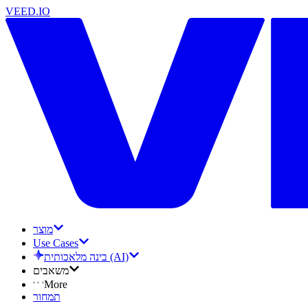
VEED.IO
מוצר
Use Cases
בינה מלאכותית (AI)
משאבים
More
תמחור