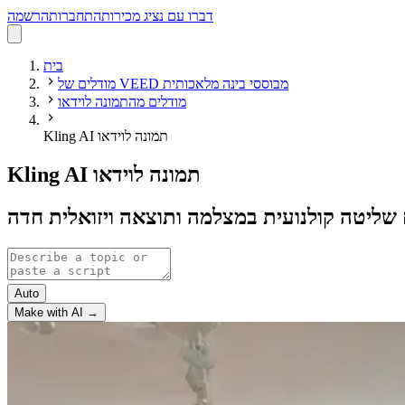
דברו עם נציג מכירות
התחברות
הרשמה
בית
מודלים של VEED מבוססי בינה מלאכותית
מודלים מהתמונה לוידאו
Kling AI תמונה לוידאו
Kling AI תמונה לוידאו
שליטה קולנועית במצלמה ותוצאה ויזואלית חדה
Auto
Make with AI →