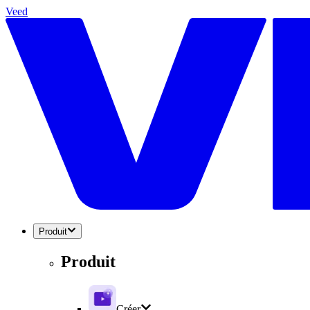
Veed
Produit
Produit
Créer