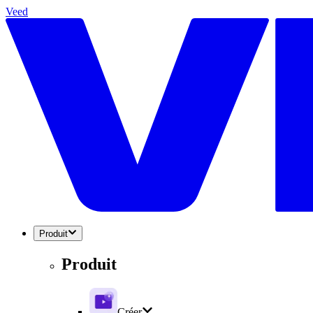
Veed
Produit
Produit
Créer