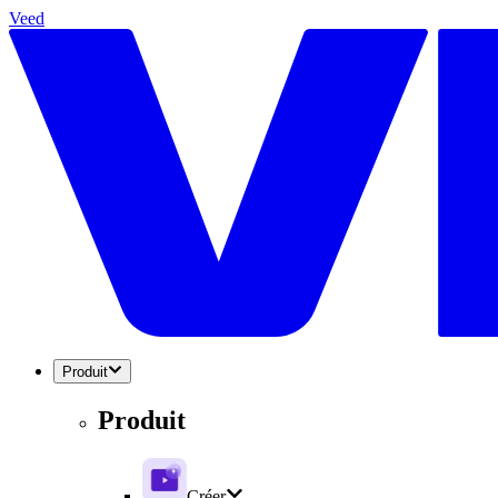
Veed
Produit
Produit
Créer