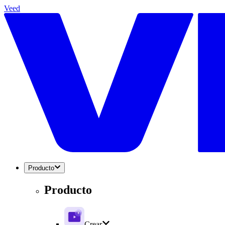
Veed
Producto
Producto
Crear