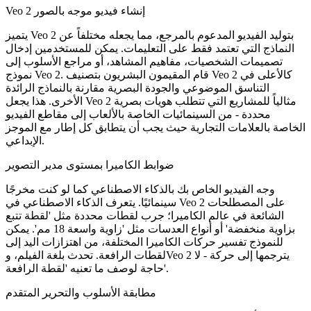
Veo 2 إنشاء فيديو موجه بالصور
يتميز Veo 2 بتوليد الفيديو المدعوم بالمرجع، مما يجعله مختلفاً عن
النماذج التي تعتمد فقط على التعليمات. يمكن للمستخدمين إدخال
تصميمات الشخصيات، مفاهيم المشاهد، أو مراجع الأسلوب إلى
نموذج Veo 2. قام المقيمون البشريون بتصنيف Veo 2 كالأعلى في
التناسق الموضوعي والجودة البصرية مقارنة بالنماذج الرائدة
الأخرى. هذا يجعل Veo 2 مثالياً للمشاريع التي تتطلب هويات بصرية
محددة - من السينمائيات الخاصة بالألعاب إلى مقاطع الفيديو
الخاصة بالعلامات التجارية حيث يجب أن يتطابق كل إطار مع الموجز
الإبداعي.
ضوابط الكاميرا بمستوى مدير التصوير
وجه الفيديو الخاص بك بالذكاء الاصطناعي كما لو كنت مخرجًا
سينمائيًا. يتعرف الذكاء الاصطناعي في Veo 2 على المصطلحات
الشائعة في عالم الكاميرا؛ جرب لقطات محددة مثل 'لقطة تتبع
بزاوية منخفضة' أو أنواع العدسات مثل 'زاوية واسعة 18 مم'. يمكن
للنموذج تفسير حركات الكاميرا المختلفة، من اهتزازات اليد إلى
لقطات الرافعة. تحدث بلغة الفيلم، وVeo 2 يترجمها إلى حركة - لا
حاجة لوصف ما تعنيه 'لقطة الرافعة'.
مطابقة الأسلوب والتحرير المتقدم