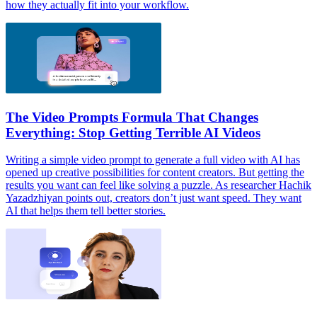
how they actually fit into your workflow.
The Video Prompts Formula That Changes
Everything: Stop Getting Terrible AI Videos
Writing a simple video prompt to generate a full video with AI has
opened up creative possibilities for content creators. ‍But getting the
results you want can feel like solving a puzzle. As researcher Hachik
Yazadzhiyan points out, creators don’t just want speed. They want
AI that helps them tell better stories.‍