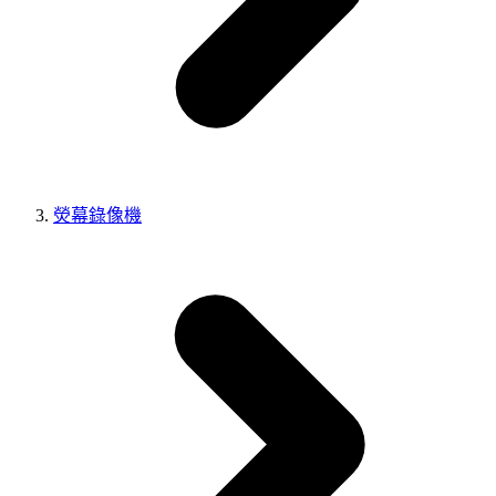
熒幕錄像機