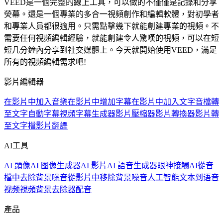
VEED是一個完整的線上工具，可以做的不僅僅是記錄和分享
熒幕。還是一個專業的多合一視頻創作和編輯軟體，對初學者
和專業人員都很適用。只需點擊幾下就能創建專業的視頻。不
需要任何視頻編輯經驗，就能創建令人驚嘆的視頻，可以在短
短几分鐘內分享到社交媒體上。今天就開始使用VEED，滿足
所有的視頻編輯需求吧!
影片編輯器
在影片中加入音樂
在影片中增加字幕
在影片中加入文字
音檔轉
至文字
自動字幕
視頻字幕生成器
影片壓縮器
影片轉換器
影片轉
至文字檔
影片翻譯
AI工具
AI 頭像
AI 图像生成器
AI 影片
AI 語音生成器
眼神接觸AI
從音
檔中去除背景噪音
從影片中移除背景噪音
人工智能文本到语音
视频
視頻背景去除器
配音
產品