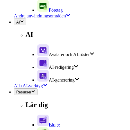
Företag
Andra användningsområden
AI
AI
Avatarer och AI-röster
AI-redigering
AI-generering
Alla AI-verktyg
Resurser
Lär dig
Blogg