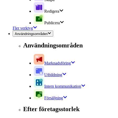
Redigera
Publicera
Fler verktyg
Användningsområden
Användningsområden
Marknadsföring
Utbildning
Intern kommunikation
Försäljning
Efter företagsstorlek