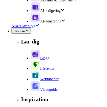
Avatarer och AI-röster
AI-redigering
AI-generering
Alla AI-verktyg
Resurser
Lär dig
Blogg
Lärcenter
Webbinarier
Videoguide
Inspiration