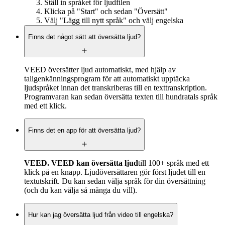
Ställ in språket för ljudfilen
Klicka på "Start" och sedan "Översätt"
Välj "Lägg till nytt språk" och välj engelska
Finns det något sätt att översätta ljud?
VEED översätter ljud automatiskt, med hjälp av
taligenkänningsprogram för att automatiskt upptäcka
ljudspråket innan det transkriberas till en texttranskription.
Programvaran kan sedan översätta texten till hundratals språk
med ett klick.
Finns det en app för att översätta ljud?
VEED. VEED kan översätta ljud
till 100+ språk med ett
klick på en knapp. Ljudöversättaren gör först ljudet till en
textutskrift. Du kan sedan välja språk för din översättning
(och du kan välja så många du vill).
Hur kan jag översätta ljud från video till engelska?