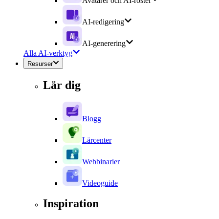
Avatarer och AI-röster
AI-redigering
AI-generering
Alla AI-verktyg
Resurser
Lär dig
Blogg
Lärcenter
Webbinarier
Videoguide
Inspiration