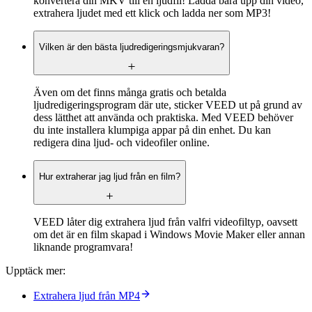
konvertera din MKV till en ljudfil! Ladda bara upp din video,
extrahera ljudet med ett klick och ladda ner som MP3!
Vilken är den bästa ljudredigeringsmjukvaran?
Även om det finns många gratis och betalda
ljudredigeringsprogram där ute, sticker VEED ut på grund av
dess lätthet att använda och praktiska. Med VEED behöver
du inte installera klumpiga appar på din enhet. Du kan
redigera dina ljud- och videofiler online.
Hur extraherar jag ljud från en film?
VEED låter dig extrahera ljud från valfri videofiltyp, oavsett
om det är en film skapad i Windows Movie Maker eller annan
liknande programvara!
Upptäck mer:
Extrahera ljud från MP4