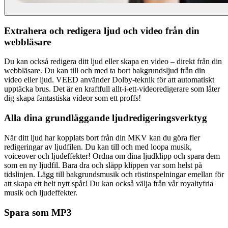
Extrahera och redigera ljud och video från din
webbläsare
Du kan också redigera ditt ljud eller skapa en video – direkt från din
webbläsare. Du kan till och med ta bort bakgrundsljud från din
video eller ljud. VEED använder Dolby-teknik för att automatiskt
upptäcka brus. Det är en kraftfull allt-i-ett-videoredigerare som låter
dig skapa fantastiska videor som ett proffs!
Alla dina grundläggande ljudredigeringsverktyg
När ditt ljud har kopplats bort från din MKV kan du göra fler
redigeringar av ljudfilen. Du kan till och med loopa musik,
voiceover och ljudeffekter! Ordna om dina ljudklipp och spara dem
som en ny ljudfil. Bara dra och släpp klippen var som helst på
tidslinjen. Lägg till bakgrundsmusik och röstinspelningar emellan för
att skapa ett helt nytt spår! Du kan också välja från vår royaltyfria
musik och ljudeffekter.
Spara som MP3