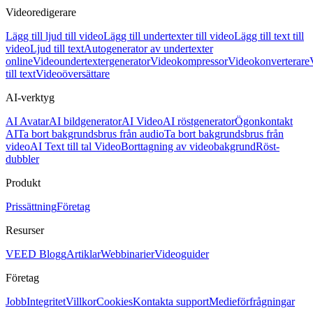
Videoredigerare
Lägg till ljud till video
Lägg till undertexter till video
Lägg till text till
video
Ljud till text
Autogenerator av undertexter
online
Videoundertextergenerator
Videokompressor
Videokonverterare
till text
Videoöversättare
AI-verktyg
AI Avatar
AI bildgenerator
AI Video
AI röstgenerator
Ögonkontakt
AI
Ta bort bakgrundsbrus från audio
Ta bort bakgrundsbrus från
video
AI Text till tal Video
Borttagning av videobakgrund
Röst-
dubbler
Produkt
Prissättning
Företag
Resurser
VEED Blogg
Artiklar
Webbinarier
Videoguider
Företag
Jobb
Integritet
Villkor
Cookies
Kontakta support
Medieförfrågningar