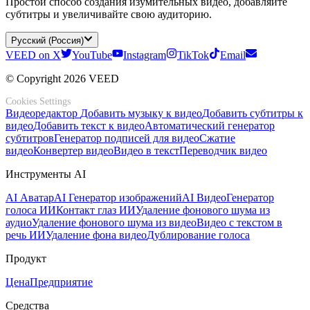
Простой способ создания изумительных видео, добавляйте
субтитры и увеличивайте свою аудиторию.
Русский (Россия)
VEED on X
YouTube
Instagram
TikTok
Email
© Copyright 2026 VEED
Cookies Settings
Видеоредактор
Добавить музыку к видео
Добавить субтитры к
видео
Добавить текст к видео
Автоматический генератор
субтитров
Генератор подписей для видео
Сжатие
видео
Конвертер видео
Видео в текст
Переводчик видео
Инструменты AI
AI Аватар
AI Генератор изображений
AI Видео
Генератор
голоса ИИ
Контакт глаз ИИ
Удаление фонового шума из
аудио
Удаление фонового шума из видео
Видео с текстом в
речь ИИ
Удаление фона видео
Дублирование голоса
Продукт
Цена
Предприятие
Средства