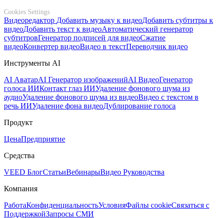
Cookies Settings
Видеоредактор
Добавить музыку к видео
Добавить субтитры к
видео
Добавить текст к видео
Автоматический генератор
субтитров
Генератор подписей для видео
Сжатие
видео
Конвертер видео
Видео в текст
Переводчик видео
Инструменты AI
AI Аватар
AI Генератор изображений
AI Видео
Генератор
голоса ИИ
Контакт глаз ИИ
Удаление фонового шума из
аудио
Удаление фонового шума из видео
Видео с текстом в
речь ИИ
Удаление фона видео
Дублирование голоса
Продукт
Цена
Предприятие
Средства
VEED Блог
Статьи
Вебинары
Видео Руководства
Компания
Работа
Конфиденциальность
Условия
Файлы cookie
Связаться с
Поддержкой
Запросы СМИ