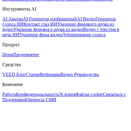
Инструменты AI
AI Аватар
AI Генератор изображений
AI Видео
Генератор
голоса ИИ
Контакт глаз ИИ
Удаление фонового шума из
аудио
Удаление фонового шума из видео
Видео с текстом в
речь ИИ
Удаление фона видео
Дублирование голоса
Продукт
Цена
Предприятие
Средства
VEED Блог
Статьи
Вебинары
Видео Руководства
Компания
Работа
Конфиденциальность
Условия
Файлы cookie
Связаться с
Поддержкой
Запросы СМИ