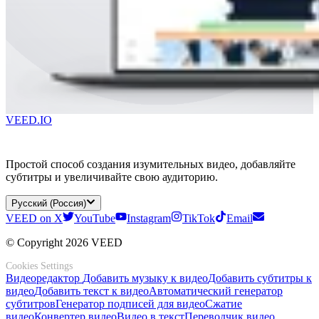
VEED.IO
Простой способ создания изумительных видео, добавляйте
субтитры и увеличивайте свою аудиторию.
Русский (Россия)
VEED on X
YouTube
Instagram
TikTok
Email
© Copyright 2026 VEED
Cookies Settings
Видеоредактор
Добавить музыку к видео
Добавить субтитры к
видео
Добавить текст к видео
Автоматический генератор
субтитров
Генератор подписей для видео
Сжатие
видео
Конвертер видео
Видео в текст
Переводчик видео