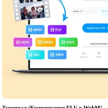
Туториал ‘Конвертация FLV в WebM’