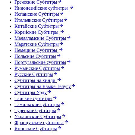
Греческие Субтитры
Индонезийские субтитры
Испанские Субтитры
Итальянские Субтитры
Китайские Субтитры
Корейские Субтитры
Малаяламские Субтитры
Маратские Субтитры
Немецкие Субтитры
Польские Субтитры
Португальские субтитры
Румынские Субтитры
Русские Субтитры
Субтитры на хинди
Субтитры на Языке Телугу
Субтитры Урду
Тайские субтитры
Тамильские субтитры
Турецкие Субтитры
Украинские Субтитры
Французские субтитры
Японские Субтитры