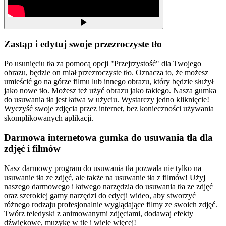
Zastąp i edytuj swoje przezroczyste tło
Po usunięciu tła za pomocą opcji "Przejrzystość" dla Twojego
obrazu, będzie on miał przezroczyste tło. Oznacza to, że możesz
umieścić go na górze filmu lub innego obrazu, który będzie służył
jako nowe tło. Możesz też użyć obrazu jako takiego. Nasza gumka
do usuwania tła jest łatwa w użyciu. Wystarczy jedno kliknięcie!
Wyczyść swoje zdjęcia przez internet, bez konieczności używania
skomplikowanych aplikacji.
Darmowa internetowa gumka do usuwania tła dla
zdjęć i filmów
Nasz darmowy program do usuwania tła pozwala nie tylko na
usuwanie tła ze zdjęć, ale także na usuwanie tła z filmów! Użyj
naszego darmowego i łatwego narzędzia do usuwania tła ze zdjęć
oraz szerokiej gamy narzędzi do edycji wideo, aby stworzyć
różnego rodzaju profesjonalnie wyglądające filmy ze swoich zdjęć.
Twórz teledyski z animowanymi zdjęciami, dodawaj efekty
dźwiękowe, muzykę w tle i wiele więcej!