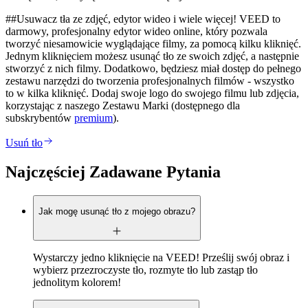
##Usuwacz tła ze zdjęć, edytor wideo i wiele więcej! VEED to
darmowy, profesjonalny edytor wideo online, który pozwala
tworzyć niesamowicie wyglądające filmy, za pomocą kilku kliknięć.
Jednym kliknięciem możesz usunąć tło ze swoich zdjęć, a następnie
stworzyć z nich filmy. Dodatkowo, będziesz miał dostęp do pełnego
zestawu narzędzi do tworzenia profesjonalnych filmów - wszystko
to w kilka kliknięć. Dodaj swoje logo do swojego filmu lub zdjęcia,
korzystając z naszego Zestawu Marki (dostępnego dla
subskrybentów
premium
).
Usuń tło
Najczęściej Zadawane Pytania
Jak mogę usunąć tło z mojego obrazu?
Wystarczy jedno kliknięcie na VEED! Prześlij swój obraz i
wybierz przezroczyste tło, rozmyte tło lub zastąp tło
jednolitym kolorem!