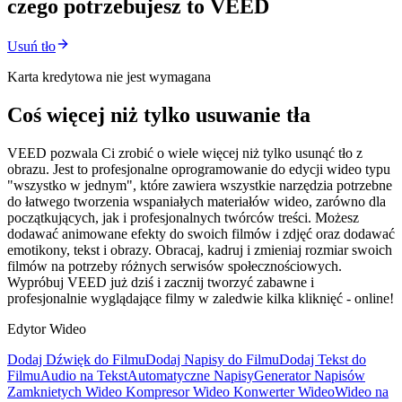
czego potrzebujesz to VEED
Usuń tło
Karta kredytowa nie jest wymagana
Coś więcej niż tylko usuwanie tła
VEED pozwala Ci zrobić o wiele więcej niż tylko usunąć tło z
obrazu. Jest to profesjonalne oprogramowanie do edycji wideo typu
"wszystko w jednym", które zawiera wszystkie narzędzia potrzebne
do łatwego tworzenia wspaniałych materiałów wideo, zarówno dla
początkujących, jak i profesjonalnych twórców treści. Możesz
dodawać animowane efekty do swoich filmów i zdjęć oraz dodawać
emotikony, tekst i obrazy. Obracaj, kadruj i zmieniaj rozmiar swoich
filmów na potrzeby różnych serwisów społecznościowych.
Wypróbuj VEED już dziś i zacznij tworzyć zabawne i
profesjonalnie wyglądające filmy w zaledwie kilka kliknięć - online!
Edytor Wideo
Dodaj Dźwięk do Filmu
Dodaj Napisy do Filmu
Dodaj Tekst do
Filmu
Audio na Tekst
Automatyczne Napisy
Generator Napisów
Zamknietych Wideo
Kompresor Wideo
Konwerter Wideo
Wideo na