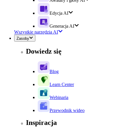
Awatary i głosy AI
Edycja AI
Generacja AI
Wszystkie narzędzia AI
Zasoby
Dowiedz się
Blog
Learn Center
Webinaria
Przewodnik wideo
Inspiracja