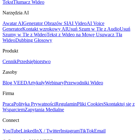
Tekst
Tłumacz Wideo
Narzędzia AI
Awatar AI
Generator Obrazów SI
AI Video
AI Voice
Generator
Kontakt wzrokowy AI
Usuń Szum w Tle z Audio
Usuń
Szumy w Tle z Wideo
Tekst z Wideo na Mowę
Usuwacz Tła
Wideo
Dubbing Głosowy
Produkt
Cennik
Przedsiębiorstwo
Zasoby
Blog VEED
Artykuły
Webinary
Przewodniki Wideo
Firma
Praca
Polityka Prywatności
Regulamin
Pliki Cookies
Skontaktuj się z
Wsparciem
Zapytania Medialne
Connect
YouTube
LinkedIn
X / Twitter
Instagram
TikTok
Email