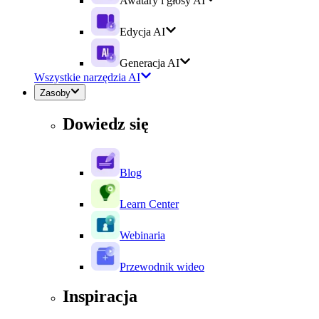
Awatary i głosy AI
Edycja AI
Generacja AI
Wszystkie narzędzia AI
Zasoby
Dowiedz się
Blog
Learn Center
Webinaria
Przewodnik wideo
Inspiracja