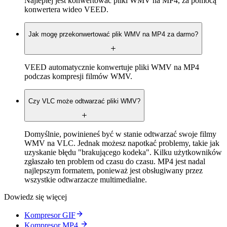
Najlepiej jest konwertować pliki WMV na MP4, za pomocą
konwertera wideo VEED.
Jak mogę przekonwertować plik WMV na MP4 za darmo?
VEED automatycznie konwertuje pliki WMV na MP4
podczas kompresji filmów WMV.
Czy VLC może odtwarzać pliki WMV?
Domyślnie, powinieneś być w stanie odtwarzać swoje filmy
WMV na VLC. Jednak możesz napotkać problemy, takie jak
uzyskanie błędu "brakującego kodeka". Kilku użytkowników
zgłaszało ten problem od czasu do czasu. MP4 jest nadal
najlepszym formatem, ponieważ jest obsługiwany przez
wszystkie odtwarzacze multimedialne.
Dowiedz się więcej
Kompresor GIF
Kompresor MP4