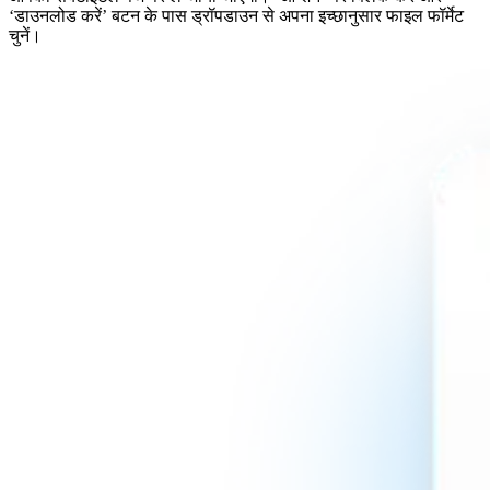
‘डाउनलोड करें’ बटन के पास ड्रॉपडाउन से अपना इच्छानुसार फाइल फॉर्मेट
चुनें।