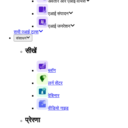
अवतार और एआई वॉयस
एआई संपादन
एआई जनरेशन
सभी एआई टूल्स
संसाधन
सीखें
ब्लॉग
लर्न सेंटर
वेबिनार
वीडियो गाइड
प्रेरणा