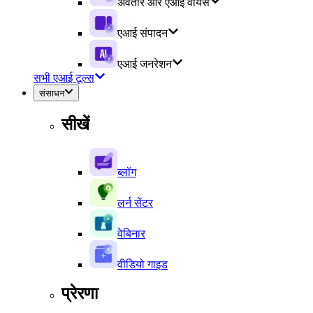
अवतार और एआई वॉयस
एआई संपादन
एआई जनरेशन
सभी एआई टूल्स
संसाधन
सीखें
ब्लॉग
लर्न सेंटर
वेबिनार
वीडियो गाइड
प्रेरणा