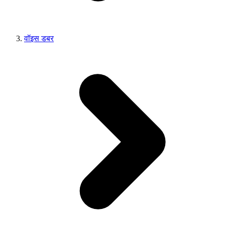
वॉइस डबर