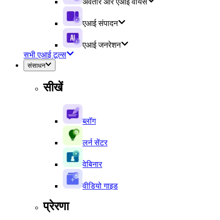
अवतार और एआई वॉयस
एआई संपादन
एआई जनरेशन
सभी एआई टूल्स
संसाधन
सीखें
ब्लॉग
लर्न सेंटर
वेबिनार
वीडियो गाइड
प्रेरणा