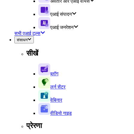
अवतार और एआई वॉयस
एआई संपादन
एआई जनरेशन
सभी एआई टूल्स
संसाधन
सीखें
ब्लॉग
लर्न सेंटर
वेबिनार
वीडियो गाइड
प्रेरणा