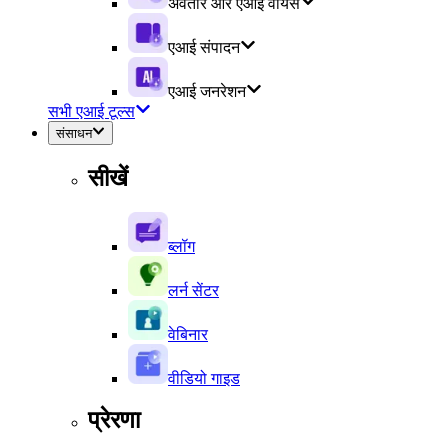
अवतार और एआई वॉयस
एआई संपादन
एआई जनरेशन
सभी एआई टूल्स
संसाधन
सीखें
ब्लॉग
लर्न सेंटर
वेबिनार
वीडियो गाइड
प्रेरणा