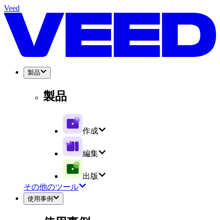
Veed
製品
製品
作成
編集
出版
その他のツール
使用事例