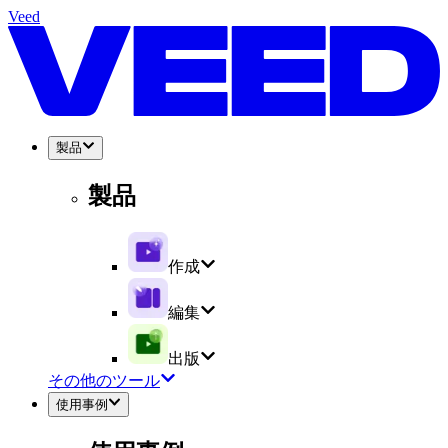
Veed
製品
製品
作成
編集
出版
その他のツール
使用事例