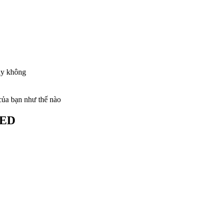
ay không
của bạn như thế nào
EED