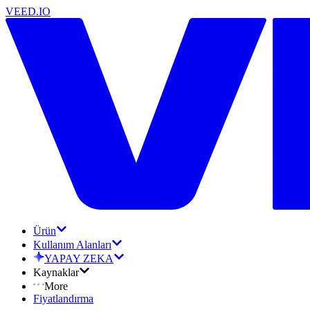
VEED.IO
Ürün
Kullanım Alanları
YAPAY ZEKA
Kaynaklar
More
Fiyatlandırma