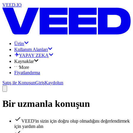
VEED.IO
Ürün
Kullanım Alanları
YAPAY ZEKA
Kaynaklar
More
Fiyatlandırma
Satış ile Konuşun
Giriş
Kaydolun
Bir uzmanla konuşun
VEED'in sizin için doğru olup olmadığını değerlendirmek
için yardım alın