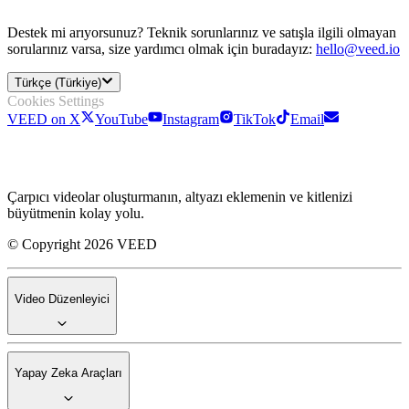
Destek mi arıyorsunuz? Teknik sorunlarınız ve satışla ilgili olmayan
sorularınız varsa, size yardımcı olmak için buradayız:
hello@veed.io
Türkçe (Türkiye)
Cookies Settings
VEED on X
YouTube
Instagram
TikTok
Email
Çarpıcı videolar oluşturmanın, altyazı eklemenin ve kitlenizi
büyütmenin kolay yolu.
© Copyright 2026 VEED
Video Düzenleyici
Yapay Zeka Araçları