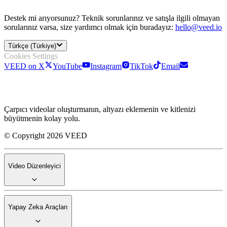
Destek mi arıyorsunuz? Teknik sorunlarınız ve satışla ilgili olmayan
sorularınız varsa, size yardımcı olmak için buradayız:
hello@veed.io
Türkçe (Türkiye)
Cookies Settings
VEED on X
YouTube
Instagram
TikTok
Email
Çarpıcı videolar oluşturmanın, altyazı eklemenin ve kitlenizi
büyütmenin kolay yolu.
© Copyright 2026 VEED
Video Düzenleyici
Yapay Zeka Araçları