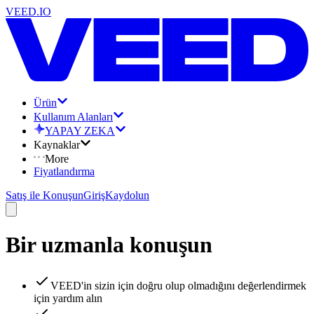
VEED.IO
Ürün
Kullanım Alanları
YAPAY ZEKA
Kaynaklar
More
Fiyatlandırma
Satış ile Konuşun
Giriş
Kaydolun
Bir uzmanla konuşun
VEED'in sizin için doğru olup olmadığını değerlendirmek
için yardım alın