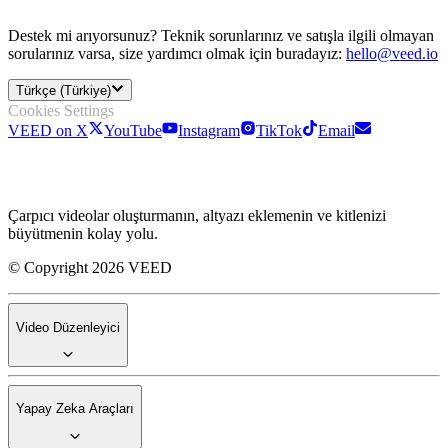
Destek mi arıyorsunuz? Teknik sorunlarınız ve satışla ilgili olmayan
sorularınız varsa, size yardımcı olmak için buradayız:
hello@veed.io
Türkçe (Türkiye)
Cookies Settings
VEED on X
YouTube
Instagram
TikTok
Email
Çarpıcı videolar oluşturmanın, altyazı eklemenin ve kitlenizi
büyütmenin kolay yolu.
© Copyright 2026 VEED
Video Düzenleyici
Yapay Zeka Araçları