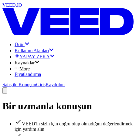
VEED.IO
Ürün
Kullanım Alanları
YAPAY ZEKA
Kaynaklar
More
Fiyatlandırma
Satış ile Konuşun
Giriş
Kaydolun
Bir uzmanla konuşun
VEED'in sizin için doğru olup olmadığını değerlendirmek
için yardım alın