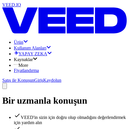
VEED.IO
Ürün
Kullanım Alanları
YAPAY ZEKA
Kaynaklar
More
Fiyatlandırma
Satış ile Konuşun
Giriş
Kaydolun
Bir uzmanla konuşun
VEED'in sizin için doğru olup olmadığını değerlendirmek
için yardım alın