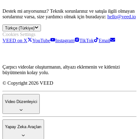
Destek mi arıyorsunuz? Teknik sorunlarınız ve satışla ilgili olmayan
sorularınız varsa, size yardımcı olmak için buradayız:
hello@veed.io
Türkçe (Türkiye)
Cookies Settings
VEED on X
YouTube
Instagram
TikTok
Email
Çarpıcı videolar oluşturmanın, altyazı eklemenin ve kitlenizi
büyütmenin kolay yolu.
© Copyright 2026 VEED
Video Düzenleyici
Yapay Zeka Araçları