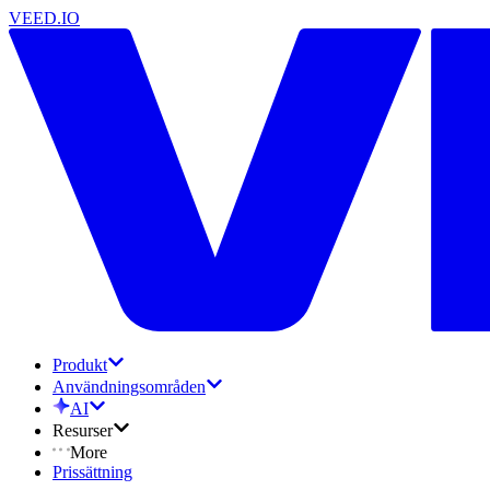
VEED.IO
Produkt
Användningsområden
AI
Resurser
More
Prissättning