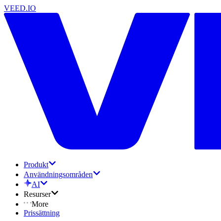
VEED.IO
Produkt
Användningsområden
AI
Resurser
More
Prissättning