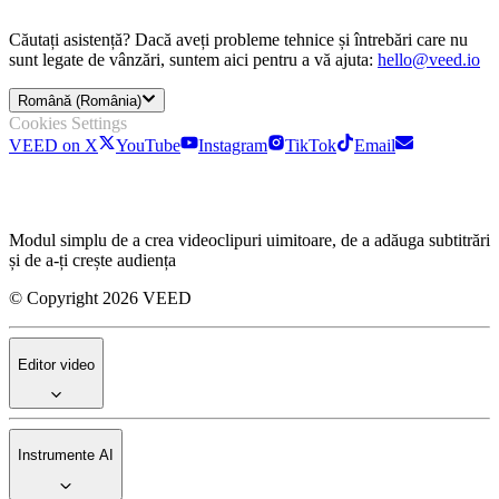
Căutați asistență? Dacă aveți probleme tehnice și întrebări care nu
sunt legate de vânzări, suntem aici pentru a vă ajuta:
hello@veed.io
Română (România)
Cookies Settings
VEED on X
YouTube
Instagram
TikTok
Email
Modul simplu de a crea videoclipuri uimitoare, de a adăuga subtitrări
și de a-ți crește audiența
© Copyright 2026 VEED
Editor video
Instrumente AI