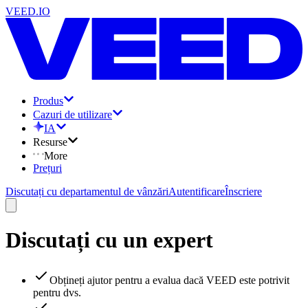
VEED.IO
Produs
Cazuri de utilizare
IA
Resurse
More
Prețuri
Discutați cu departamentul de vânzări
Autentificare
Înscriere
Discutați cu un expert
Obțineți ajutor pentru a evalua dacă VEED este potrivit
pentru dvs.