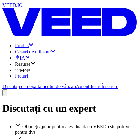
VEED.IO
Produs
Cazuri de utilizare
IA
Resurse
More
Prețuri
Discutați cu departamentul de vânzări
Autentificare
Înscriere
Discutați cu un expert
Obțineți ajutor pentru a evalua dacă VEED este potrivit
pentru dvs.