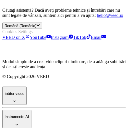
Căutați asistență? Dacă aveți probleme tehnice și întrebări care nu
sunt legate de vânzări, suntem aici pentru a vă ajuta:
hello@veed.io
Română (România)
Cookies Settings
VEED on X
YouTube
Instagram
TikTok
Email
Modul simplu de a crea videoclipuri uimitoare, de a adăuga subtitrări
și de a-ți crește audiența
© Copyright 2026 VEED
Editor video
Instrumente AI