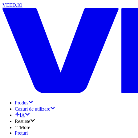
VEED.IO
Produs
Cazuri de utilizare
IA
Resurse
More
Prețuri