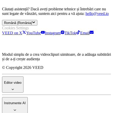
Căutați asistență? Dacă aveți probleme tehnice și întrebări care nu
sunt legate de vânzări, suntem aici pentru a vă ajuta:
hello@veed.io
Română (România)
Cookies Settings
VEED on X
YouTube
Instagram
TikTok
Email
Modul simplu de a crea videoclipuri uimitoare, de a adăuga subtitrări
și de a-ți crește audiența
© Copyright 2026 VEED
Editor video
Instrumente AI