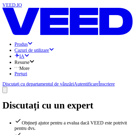
VEED.IO
Produs
Cazuri de utilizare
IA
Resurse
More
Prețuri
Discutați cu departamentul de vânzări
Autentificare
Înscriere
Discutați cu un expert
Obțineți ajutor pentru a evalua dacă VEED este potrivit
pentru dvs.