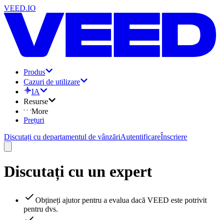
VEED.IO
Produs
Cazuri de utilizare
IA
Resurse
More
Prețuri
Discutați cu departamentul de vânzări
Autentificare
Înscriere
Discutați cu un expert
Obțineți ajutor pentru a evalua dacă VEED este potrivit
pentru dvs.