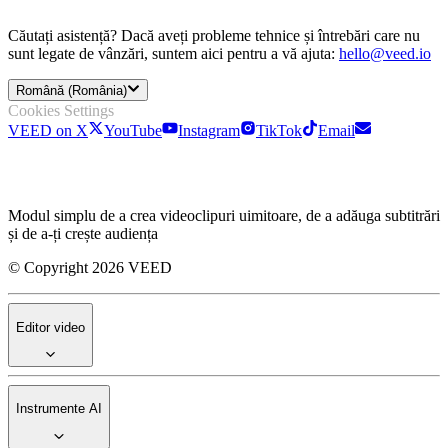
Căutați asistență? Dacă aveți probleme tehnice și întrebări care nu
sunt legate de vânzări, suntem aici pentru a vă ajuta:
hello@veed.io
Română (România)
Cookies Settings
VEED on X
YouTube
Instagram
TikTok
Email
Modul simplu de a crea videoclipuri uimitoare, de a adăuga subtitrări
și de a-ți crește audiența
© Copyright 2026 VEED
Editor video
Instrumente AI