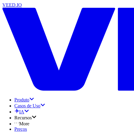
VEED.IO
Produto
Casos de Uso
IA
Recursos
More
Preços