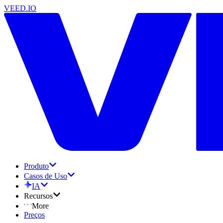
VEED.IO
Produto
Casos de Uso
IA
Recursos
More
Preços