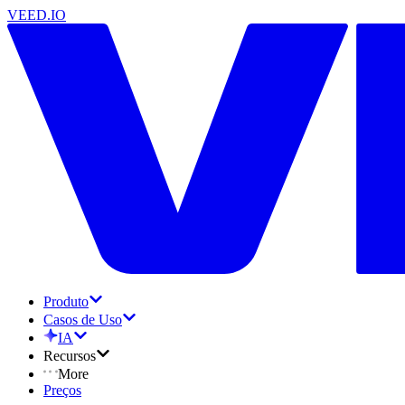
VEED.IO
Produto
Casos de Uso
IA
Recursos
More
Preços