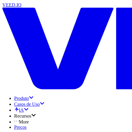
VEED.IO
Produto
Casos de Uso
IA
Recursos
More
Preços