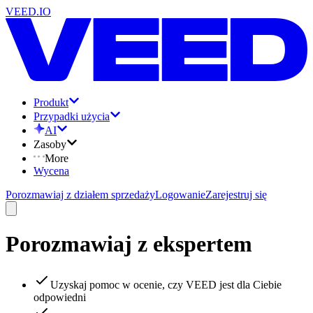
VEED.IO
Produkt
Przypadki użycia
AI
Zasoby
More
Wycena
Porozmawiaj z działem sprzedaży
Logowanie
Zarejestruj się
Porozmawiaj z ekspertem
Uzyskaj pomoc w ocenie, czy VEED jest dla Ciebie
odpowiedni