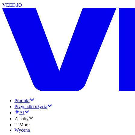
VEED.IO
Produkt
Przypadki użycia
AI
Zasoby
More
Wycena