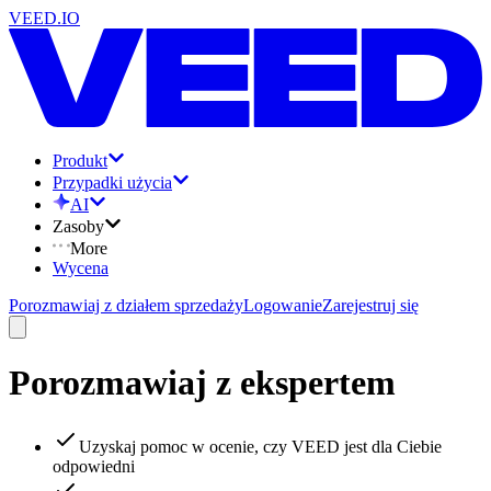
VEED.IO
Produkt
Przypadki użycia
AI
Zasoby
More
Wycena
Porozmawiaj z działem sprzedaży
Logowanie
Zarejestruj się
Porozmawiaj z ekspertem
Uzyskaj pomoc w ocenie, czy VEED jest dla Ciebie
odpowiedni