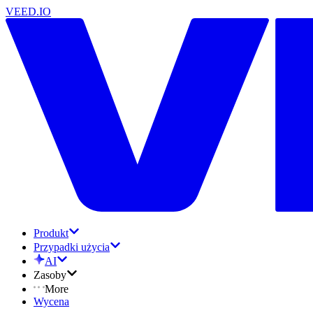
VEED.IO
Produkt
Przypadki użycia
AI
Zasoby
More
Wycena