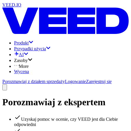
VEED.IO
Produkt
Przypadki użycia
AI
Zasoby
More
Wycena
Porozmawiaj z działem sprzedaży
Logowanie
Zarejestruj się
Porozmawiaj z ekspertem
Uzyskaj pomoc w ocenie, czy VEED jest dla Ciebie
odpowiedni