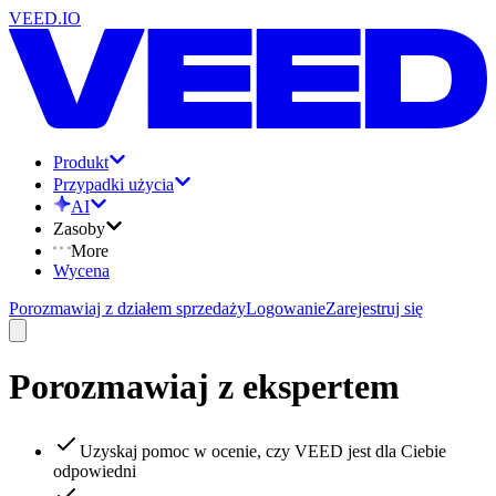
VEED.IO
Produkt
Przypadki użycia
AI
Zasoby
More
Wycena
Porozmawiaj z działem sprzedaży
Logowanie
Zarejestruj się
Porozmawiaj z ekspertem
Uzyskaj pomoc w ocenie, czy VEED jest dla Ciebie
odpowiedni