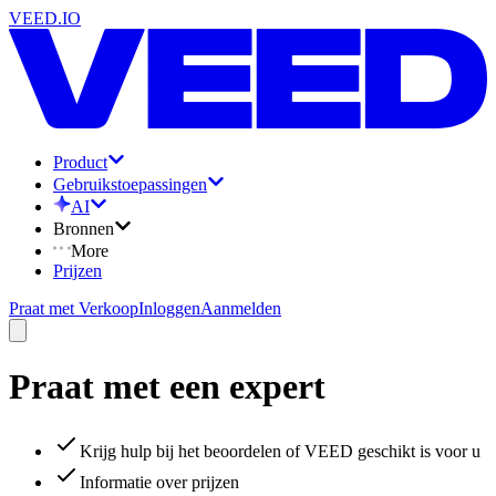
VEED.IO
Product
Gebruikstoepassingen
AI
Bronnen
More
Prijzen
Praat met Verkoop
Inloggen
Aanmelden
Praat met een expert
Krijg hulp bij het beoordelen of VEED geschikt is voor u
Informatie over prijzen