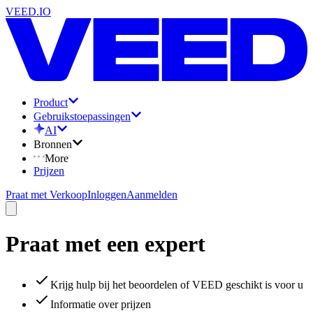
VEED.IO
Product
Gebruikstoepassingen
AI
Bronnen
More
Prijzen
Praat met Verkoop
Inloggen
Aanmelden
Praat met een expert
Krijg hulp bij het beoordelen of VEED geschikt is voor u
Informatie over prijzen