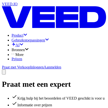
VEED.IO
Product
Gebruikstoepassingen
AI
Bronnen
More
Prijzen
Praat met Verkoop
Inloggen
Aanmelden
Praat met een expert
Krijg hulp bij het beoordelen of VEED geschikt is voor u
Informatie over prijzen