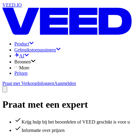
VEED.IO
Product
Gebruikstoepassingen
AI
Bronnen
More
Prijzen
Praat met Verkoop
Inloggen
Aanmelden
Praat met een expert
Krijg hulp bij het beoordelen of VEED geschikt is voor u
Informatie over prijzen